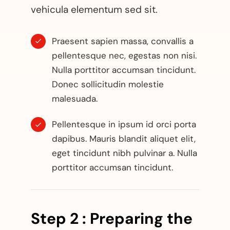
vehicula elementum sed sit.
Praesent sapien massa, convallis a
pellentesque nec, egestas non nisi.
Nulla porttitor accumsan tincidunt.
Donec sollicitudin molestie
malesuada.
Pellentesque in ipsum id orci porta
dapibus. Mauris blandit aliquet elit,
eget tincidunt nibh pulvinar a. Nulla
porttitor accumsan tincidunt.
Step 2 : Preparing the