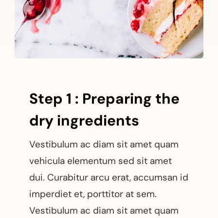
Step 1 : Preparing the
dry ingredients
Vestibulum ac diam sit amet quam
vehicula elementum sed sit amet
dui. Curabitur arcu erat, accumsan id
imperdiet et, porttitor at sem.
Vestibulum ac diam sit amet quam