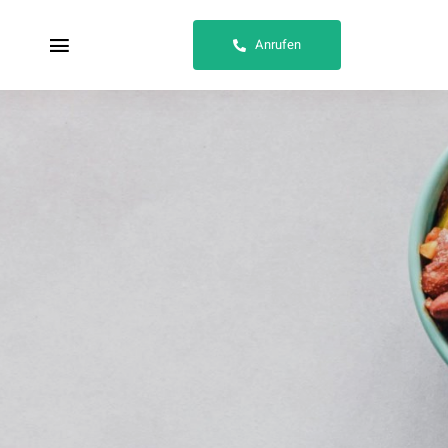
Zum
Anrufen
Inhalt
Toggle
springen
Navigation
Wohnmobil mieten
Kundenstimmen
Anfahrt