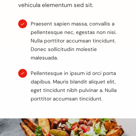
vehicula elementum sed sit.
Praesent sapien massa, convallis a
pellentesque nec, egestas non nisi.
Nulla porttitor accumsan tincidunt.
Donec sollicitudin molestie
malesuada.
Pellentesque in ipsum id orci porta
dapibus. Mauris blandit aliquet elit,
eget tincidunt nibh pulvinar a. Nulla
porttitor accumsan tincidunt.